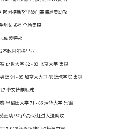
全明星 赖因德斯努里破门塞梅尼奥助攻
92 金州女武神 全场集锦
4-1纽波特郡
0-2不敌阿尔梅里亚
 延世大学 82 - 83 北京大学 集锦
男篮 94 - 85 加拿大大卫·安篮球学院 集锦
U17 李文博制胜球
 早稻田大学 71 - 86 清华大学 集锦
、阿西莫建功马特乌斯彩虹过人送助攻
毕巴U17 程晟涵连场破门赵松源中楣