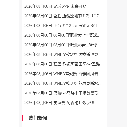
2026年08月06日 足球之夜-未来可期
2026年08月06日 全胜出线战河床U17！U17国足2-1十人药厂U17 赵松源登场1分钟传射
2026年08月06日 上海U17 2-2河床锁定B组第1 吕孟洋点射阿布力米破门 将战A组第2
2026年08月06日 08月06日亚洲大学生篮球联赛8强赛 北京大学 77 - 79 上海交通大学 集锦
2026年08月06日 08月06日亚洲大学生篮球联赛8强赛 延世大学 67 - 72 政治大学 集锦
2026年08月06日 WNBA常规赛 达拉斯飞翼 92 - 96 华盛顿神秘人 全场集锦
2026年08月06日 联盟杯-迈阿密国际4-2圣路易斯 梅西2射1传 阿伦助攻戴帽
2026年08月06日 WNBA常规赛 西雅图风暴 86 - 92 纽约自由人 全场集锦
2026年08月06日 WNBA常规赛 菲尼克斯水星 82 - 96 亚特兰大梦想 全场集锦
2026年08月06日 巴黎0-3马略卡下场战曼联 巴黎全场控球近6成+8射3正未果
2026年08月06日 友谊赛-阿森纳1-3贝蒂斯 因卡皮耶破门难救主 福纳尔斯1射2传
热门新闻