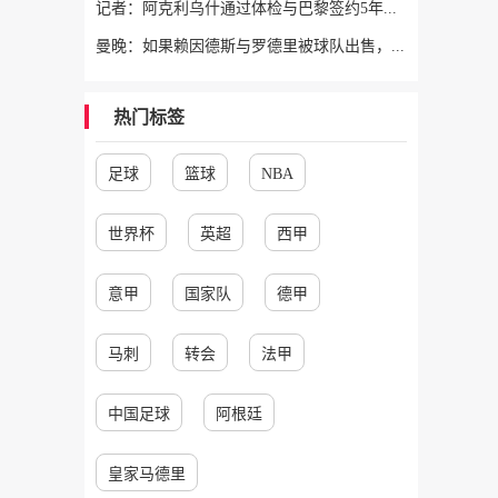
记者：阿克利乌什通过体检与巴黎签约5年，转会费5000万欧元
曼晚：如果赖因德斯与罗德里被球队出售，曼城还会再签下两名中场
热门标签
足球
篮球
NBA
世界杯
英超
西甲
意甲
国家队
德甲
马刺
转会
法甲
中国足球
阿根廷
皇家马德里