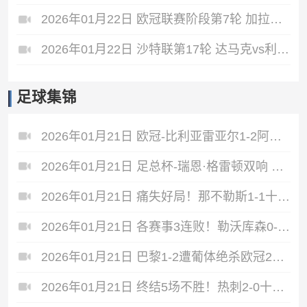
2026年01月22日 欧冠联赛阶段第7轮 加拉塔萨雷vs马德里竞技 全场录像
2026年01月22日 沙特联第17轮 达马克vs利雅得胜利 全场录像
足球集锦
2026年01月21日 欧冠-比利亚雷亚尔1-2阿贾克斯 7轮不胜仅积1分列倒数第二
2026年01月21日 足总杯-瑞恩·格雷顿双响 索尔福德城3-2斯文登晋级将战曼城
2026年01月21日 痛失好局！那不勒斯1-1十人哥本哈根 麦克托米奈破门德莱尼直红
2026年01月21日 各赛事3连败！勒沃库森0-2奥林匹亚科斯 药厂17射门+6射正未果
2026年01月21日 巴黎1-2遭葡体绝杀欧冠2轮不胜 巴黎3进球被吹苏亚雷斯双响+绝杀
2026年01月21日 终结5场不胜！热刺2-0十人多特位居欧冠第四 罗梅罗、索兰克破门