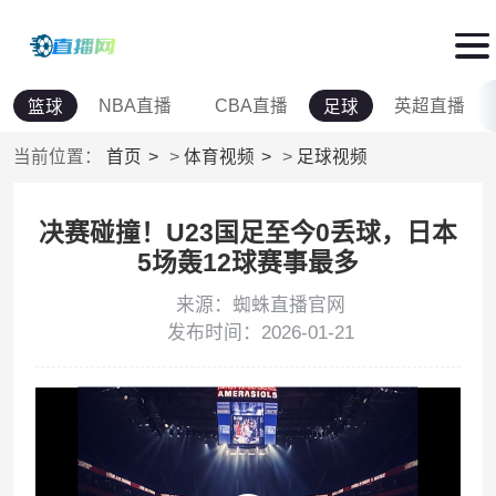
NBA直播
CBA直播
英超直播
篮球
足球
当前位置：
首页
>
体育视频
>
足球视频
决赛碰撞！U23国足至今0丢球，日本
5场轰12球赛事最多
来源：蜘蛛直播官网
发布时间：2026-01-21