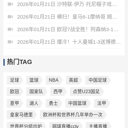
2026年01月21日 沙特联-伊万·托尼帽子戏法 吉达国民4-1赛哈特海湾
2026年01月21日 横扫！皇马6-1摩纳哥 姆巴佩双响维尼修斯造4球 阿韦洛亚欧冠首胜
2026年01月21日 欧冠7战全胜！阿森纳3-1送国米3连败 热苏斯双响约克雷斯世界波
2026年01月21日 爆冷！十人曼城1-3送博德闪耀首胜 罗德里染红曼城各赛事两连败
热门TAG
足球
篮球
NBA
英超
中国足球
欧冠
国家队
西甲
点赞U23国足
意甲
湖人
勇士
中国篮球
法甲
皇家马德里
欧洲杯和世界杯几年举办一次
世界杯分组出炉
网球直播cctv
主播直播