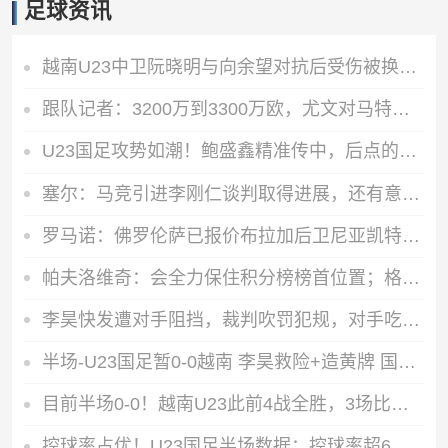
足球资讯
越南U23中卫阮晓明与向余望对抗后受伤被换下，阮德英替补登场
跟队记者：3200万到3300万欧，尤文对马特塔的第二份报价仍遭拒绝
U23国足攻势如潮！鲍盛鑫精准传中，后点的杨希没有顶到皮球
塞尔：马竞引进李刚仁谈判取得进展，还有意埃德森和若昂·戈麦斯
罗马诺：佛罗伦萨已报价布拉加后卫尼亚凯特，方案租借+买断选项
帕夫洛维奇：会全力保住积分榜榜首位置；格雷茨卡是我的支柱
李昊快发遭对手阻挡，裁判吹罚犯规，对手吃到一张黄牌
半场-U23国足暂0-0越南 李昊救险+造黄牌 国足控球超6成+4射0正
目前半场0-0！越南U23此前4战全胜，3场比赛上半场进球
控球率占优！U23国足半场数据：控球率超6成，射门4-3，射正0-2