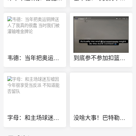
韦德：当年把奥运铜牌送人了我真的很蠢 当时我们被灌输唯金牌论
到底参不参加扣篮大赛？埃奇库姆刚又发文：我和马克西可能会参加
字母：和主场球迷互嘘因今年很享受当反派 不知道能否留队
没啥大事！巴特勒还有心情玩梗：只是全身酸痛 我很快就会回来！