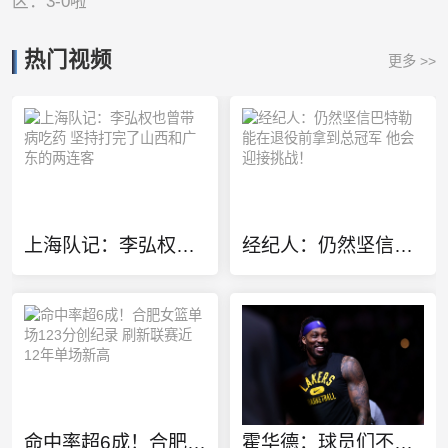
区：3-0啦
热门视频
更多 >>
上海队记：李弘权也曾带病吃药 坚持打完了山西和广东的两连客
经纪人：仍然坚信巴特勒能在退役前拿到总冠军 他会迎接挑战！
命中率超6成！合肥女篮单场123分创纪录 刷新联赛近12年单场新高
霍华德：球员们不该相互贬低 我们都知道这一路走来有多不容易