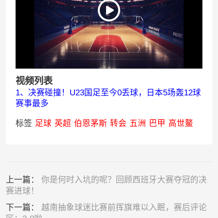
视频列表
1、决赛碰撞！U23国足至今0丢球，日本5场轰12球
赛事最多
标签
足球
英超
伯恩茅斯
转会
五洲
巴甲
高世鳌
上一篇：
你是何时入坑的呢？回顾西班牙大赛夺冠的决
赛进球！
下一篇：
越南抽象球迷比赛前挥旗难以入眠，赛后评论